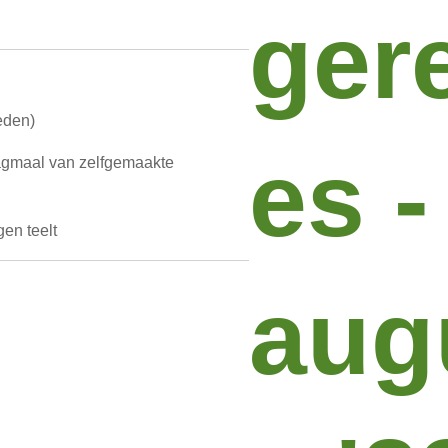
ger
eden)
es -
dagmaal van zelfgemaakte
gen teelt
aug