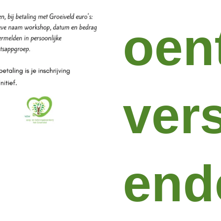
oent
vers
end