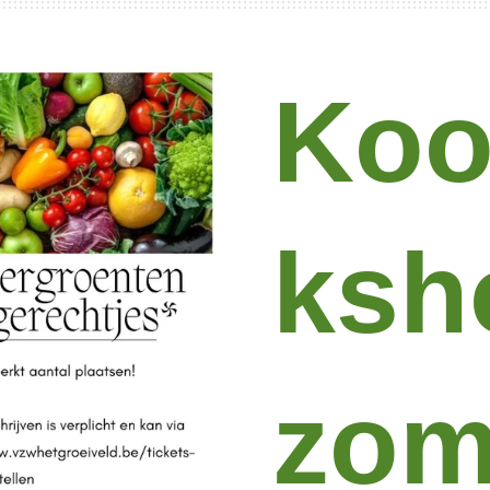
Koo
ksh
zom