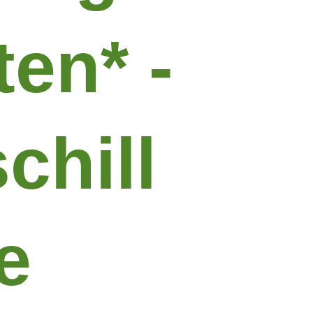
en* -
chill
e