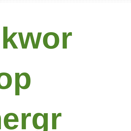
kwor
op
ergr