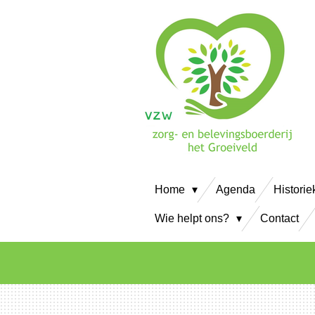
Ga
direct
naar
de
hoofdinhoud
Home
Agenda
Historie
Wie helpt ons?
Contact