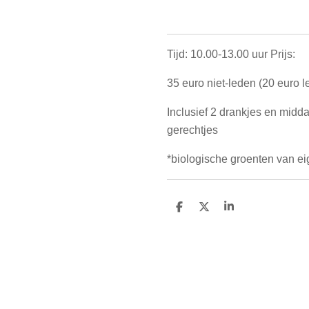
Tijd: 10.00-13.00 uur Prijs:
35 euro niet-leden (20 euro l
Inclusief 2 drankjes en mid
gerechtjes
*biologische groenten van ei
D
D
S
e
e
h
l
e
a
e
l
r
n
e