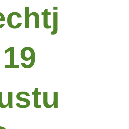
echtj
 19
ustu