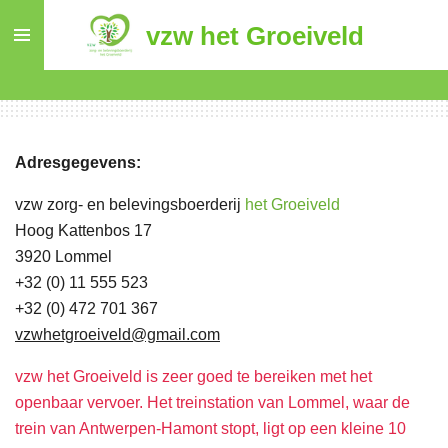
Ga
vzw het Groeiveld
direct
naar
de
hoofdinhoud
Adresgegevens:
vzw zorg- en belevingsboerderij
het Groeiveld
Hoog Kattenbos 17
3920 Lommel
+32 (0) 11 555 523
+32 (0) 472 701 367
vzwhetgroeiveld@gmail.com
vzw het Groeiveld is zeer goed te bereiken met het
openbaar vervoer. H
et treinstation van Lommel, waar de
trein van Antwerpen-Hamont stopt, ligt
op een kleine 10