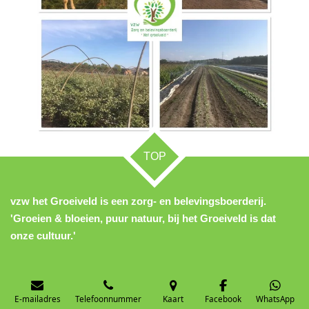
TOP
vzw het Groeiveld is een zorg- en belevingsboerderij.
'Groeien & bloeien, puur natuur, bij het Groeiveld is dat
onze cultuur.'
E-mailadres
Telefoonnummer
Kaart
Facebook
WhatsApp