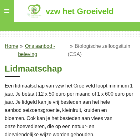
Ga
vzw het Groeiveld
direct
naar
de
hoofdinhoud
Home
»
Ons aanbod -
»
Biologische zelfoogsttuin
beleving
(CSA)
Lidmaatschap
Een lidmaatschap van vzw het Groeiveld loopt minimum 1
jaar. Je
betaalt 12 x 50 euro per
maand of 1 x 600 euro per
jaar.
Je lidgeld kan je vrij besteden aan
het hele
aanbod
seizoensgroente, kleinfruit, kruiden en
bloemen.
Ook kan je het besteden aan vlees van
onze
hoevedieren, die
op een natuur- en
diervriendelijke
wijze worden gehouden.