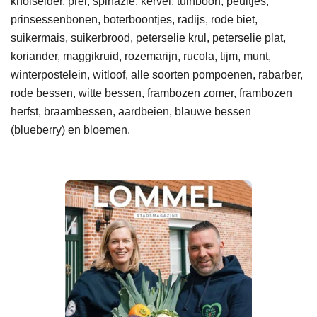
knolselder, prei, spinazie, kervel, tuinboon, peultjes,
prinsessenbonen, boterboontjes, radijs, rode biet,
suikermais, suikerbrood, peterselie krul, peterselie plat,
koriander, maggikruid, rozemarijn, rucola, tijm, munt,
winterpostelein, witloof, alle soorten pompoenen, rabarber,
rode bessen, witte bessen, frambozen zomer, frambozen
herfst, braambessen, aardbeien, blauwe bessen
(blueberry) en bloemen.