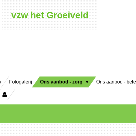
vzw het Groeiveld
k
Fotogalerij
Ons aanbod - zorg
Ons aanbod - bel