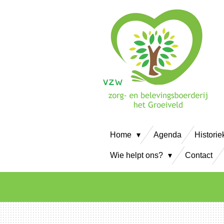
Ga
direct
naar
de
hoofdinhoud
Home
Agenda
Historie
Wie helpt ons?
Contact