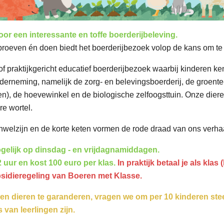
r een interessante en toffe boerderijbeleving.
 proeven én doen biedt het boerderijbezoek volop de kans om te
f of praktijkgericht educatief boerderijbezoek waarbij kinderen
erneming, namelijk de zorg- en belevingsboerderij, de groente-
n), de hoevewinkel en de biologische zelfoogsttuin.
Onze dier
e wortel.
nwelzijn en de korte keten vormen de rode draad van ons verha
gelijk op dinsdag - en vrijdagnamiddagen.
 uur en kost 100 euro per klas.
I
n praktijk betaal je als klas
(
ubsidieregeling van Boeren met Klasse.
en dieren te garanderen, vragen we om per 10 kinderen stee
an leerlingen zijn.