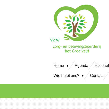
Ga
direct
naar
de
hoofdinhoud
Home
Agenda
Historie
Wie helpt ons?
Contact