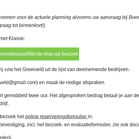
e nemen voor de actuele planning alvorens uw aanvraag bij Boer
graag tot binnenkort!)
met Klasse:
enmetklasse/Met-de-klas-op-bezoek.
rij vzw het Groeiveld uit de lijst van deelnemende bedrijven.
eiveld@gmail.com) en maak de nodige afspraken.
t gemiddeld twee uur. Het afgesproken bedrag betaal je aan de
rijf.
asbezoek het
online reserveringsformulier
in.
evestiging, incl. het bezoek- en evaluatieformulier, zie ook do
derij.