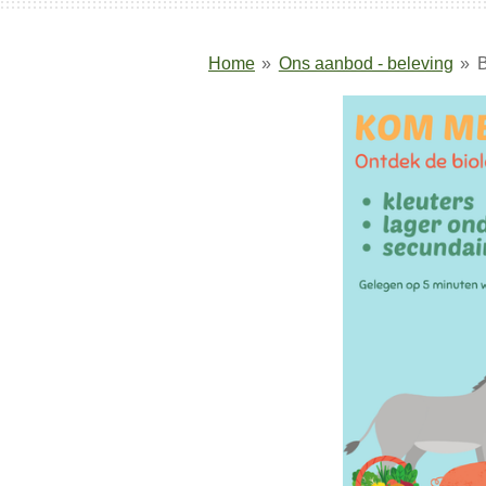
Home
»
Ons aanbod - beleving
»
B