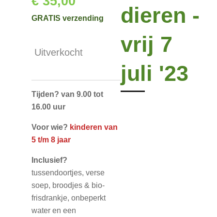
€ 35,00
dieren -
GRATIS verzending
vrij 7
Uitverkocht
juli '23
Tijden?
van 9.00 tot
16.00 uur
Voor wie?
kinderen van
5 t/m 8 jaar
Inclusief?
tussendoortjes, verse
soep, broodjes & bio-
frisdrankje, onbeperkt
water en een