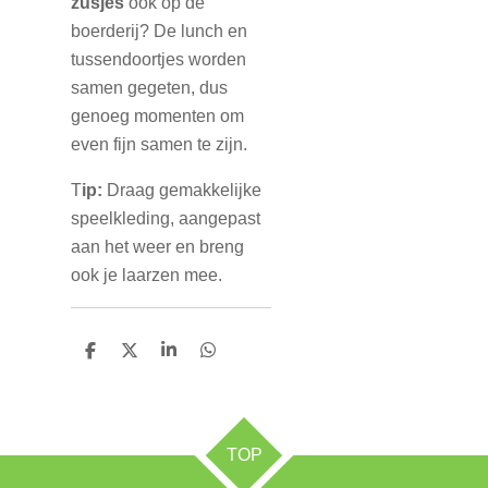
zusjes
ook op de
boerderij? De lunch en
tussendoortjes worden
samen gegeten, dus
genoeg momenten om
even fijn samen te zijn.
T
ip:
Draag gemakkelijke
speelkleding, aangepast
aan het weer en breng
ook je laarzen mee.
D
D
S
D
e
e
h
e
l
e
a
l
e
l
r
e
n
e
n
TOP