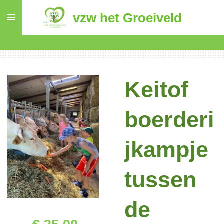
Ga
vzw het Groeiveld
direct
naar
de
hoofdinhoud
Keitof
boerderi
jkampje
tussen
de