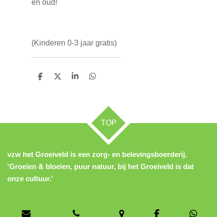
en oud!
(Kinderen 0-3 jaar gratis)
D
D
S
D
e
e
h
e
l
e
a
l
e
l
r
e
n
e
n
TOP
vzw het Groeiveld is een zorg- en belevingsboerderij.
'Groeien & bloeien, puur natuur, bij het Groeiveld is dat
onze cultuur.'