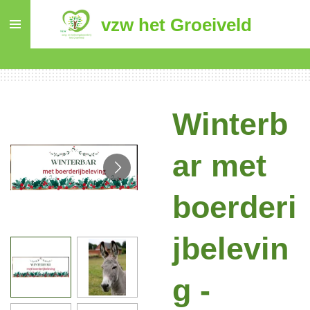
Ga
vzw het Groeiveld
direct
naar
de
hoofdinhoud
Winterb
ar met
boerderi
jbelevin
g -