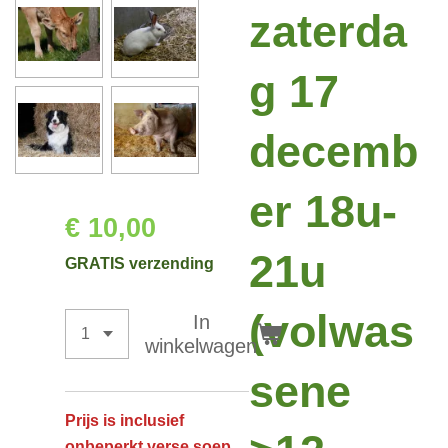
zaterda
g 17
decemb
er 18u-
€ 10,00
21u
GRATIS verzending
(volwas
In
winkelwagen
sene
Prijs is inclusief
onbeperkt verse soep,