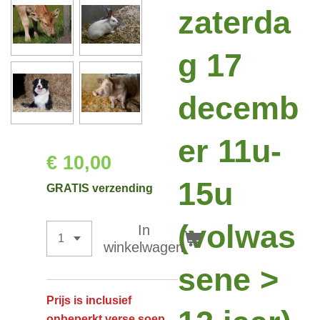
zaterda
g 17
decemb
er 11u-
€ 10,00
15u
GRATIS verzending
(volwas
In
winkelwagen
sene >
Prijs is inclusief
onbeperkt verse soep,