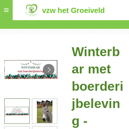
Ga
vzw het Groeiveld
direct
naar
de
hoofdinhoud
Winterb
ar met
boerderi
jbelevin
g -