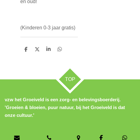
en oud!
(Kinderen 0-3 jaar gratis)
D
D
S
D
e
e
h
e
l
e
a
l
e
l
r
e
n
e
n
TOP
vzw het Groeiveld is een zorg- en belevingsboerderij.
'Groeien & bloeien, puur natuur, bij het Groeiveld is dat
onze cultuur.'