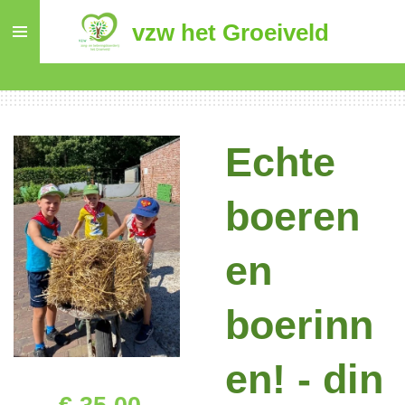
Ga
vzw het Groeiveld
direct
naar
de
hoofdinhoud
Echte
boeren
en
boerinn
en! - din