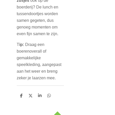
zusjes
ook op de
boerderij? De lunch en
tussendoortjes worden
samen gegeten, dus
genoeg momenten om
even fijn samen te zijn.
T
ip:
Draag een
boerenoverall of
gemakkelijke
speelkleding, aangepast
aan het weer en breng
zeker je laarzen mee.
D
D
S
D
e
e
h
e
l
e
a
l
e
l
r
e
n
e
n