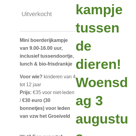
kampje
Uitverkocht
tussen
Mini boerderijkampje
de
van 9.00-16.00 uur,
inclusief tussendoortje,
dieren!
lunch & bio-frisdrankje
Voor wie?
kinderen van 4
Woensd
tot 12 jaar
Prijs:
€35 voor niet-leden
ag 3
/
€30 euro (30
bonnetjes) voor leden
augustu
van vzw het Groeiveld