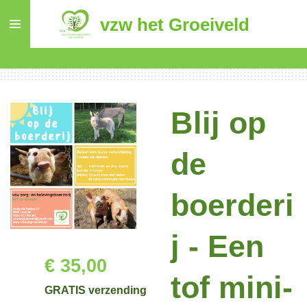
Ga
vzw het Groeiveld
direct
naar
de
hoofdinhoud
Blij op
de
boerderi
j - Een
€ 35,00
tof mini-
GRATIS verzending