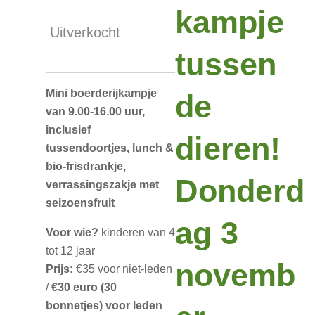
kampje
Uitverkocht
tussen
Mini boerderijkampje
de
van 9.00-16.00 uur,
inclusief
dieren!
tussendoortjes, lunch &
bio-frisdrankje,
Donderd
verrassingszakje met
seizoensfruit
ag 3
Voor wie?
kinderen van 4
tot 12 jaar
novemb
Prijs:
€35 voor niet-leden
/
€30 euro (30
bonnetjes) voor leden