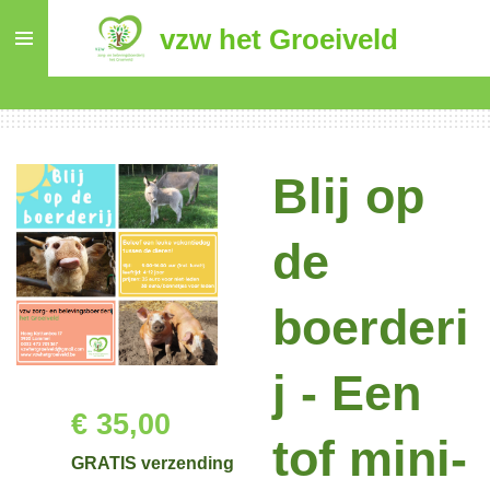
Ga
vzw het Groeiveld
direct
naar
de
hoofdinhoud
Blij op
de
boerderi
j - Een
€ 35,00
tof mini-
GRATIS verzending