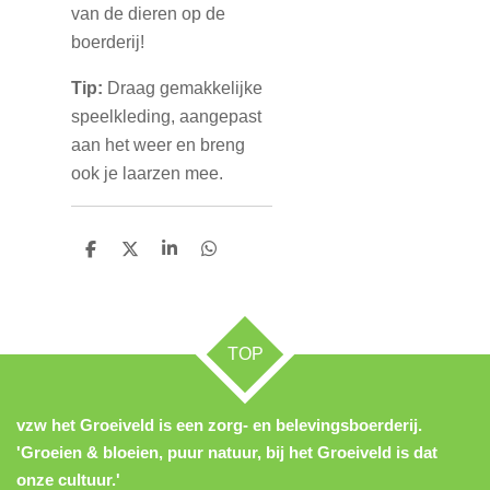
van de dieren op de
boerderij!
Tip:
Draag gemakkelijke
speelkleding, aangepast
aan het weer en breng
ook je laarzen mee.
D
D
S
D
e
e
h
e
l
e
a
l
e
l
r
e
n
e
n
TOP
vzw het Groeiveld is een zorg- en belevingsboerderij.
'Groeien & bloeien, puur natuur, bij het Groeiveld is dat
onze cultuur.'