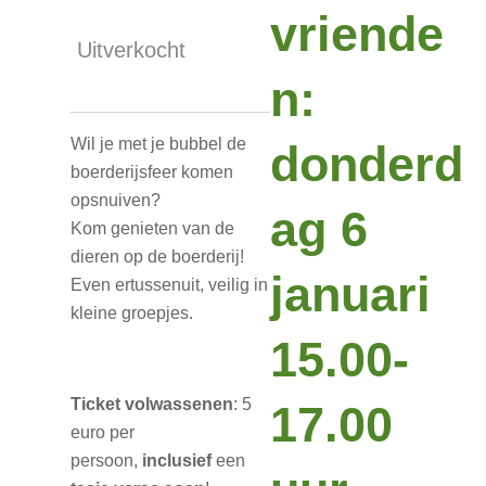
vriende
Uitverkocht
n:
Wil je met je bubbel de
donderd
boerderijsfeer komen
opsnuiven?
ag 6
Kom genieten van de
dieren op de boerderij!
januari
Even ertussenuit, veilig in
kleine groepjes.
15.00-
Ticket volwassenen
: 5
17.00
euro per
persoon,
inclusief
een