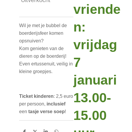
Uitverkocht
vriende
n:
Wil je met je bubbel de
boerderijsfeer komen
vrijdag
opsnuiven?
Kom genieten van de
dieren op de boerderij!
7
Even ertussenuit, veilig in
kleine groepjes.
januari
13.00-
Ticket kinderen
: 2,5 euro
per persoon,
inclusief
15.00
een
tasje verse soep
!