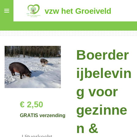
Ga
vzw het Groeiveld
direct
naar
de
hoofdinhoud
Boerder
ijbelevin
g voor
€ 2,50
gezinne
GRATIS verzending
n &