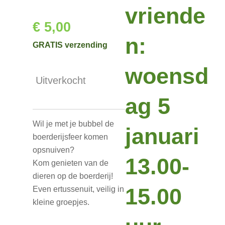
vriende
€ 5,00
n:
GRATIS verzending
woensd
Uitverkocht
ag 5
Wil je met je bubbel de
januari
boerderijsfeer komen
opsnuiven?
13.00-
Kom genieten van de
dieren op de boerderij!
15.00
Even ertussenuit, veilig in
kleine groepjes.