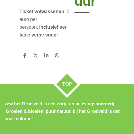
uur
Ticket volwassenen
: 5
euro per
persoon,
inclusief
een
tasje verse soep
!
D
D
S
D
e
e
h
e
l
e
a
l
e
l
r
e
n
e
n
TOP
vzw het Groeiveld is een zorg- en belevingsboerderij.
'Groeien & bloeien, puur natuur, bij het Groeiveld is dat
onze cultuur.'