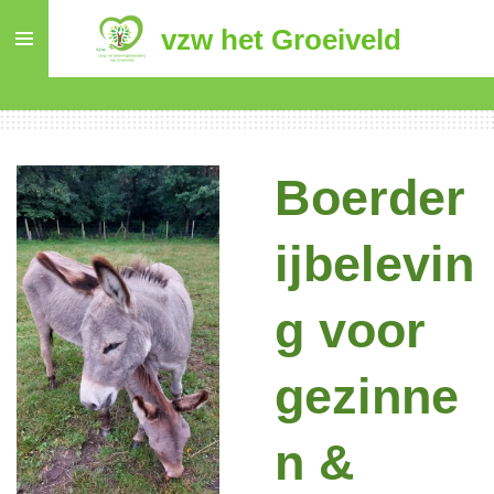
Ga
vzw het Groeiveld
direct
naar
de
hoofdinhoud
Boerder
ijbelevin
g voor
gezinne
n &