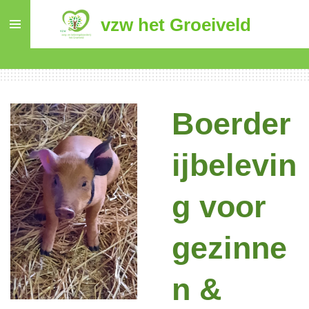
Ga
vzw het Groeiveld
direct
naar
de
hoofdinhoud
Boerder
ijbelevin
g voor
gezinne
n &