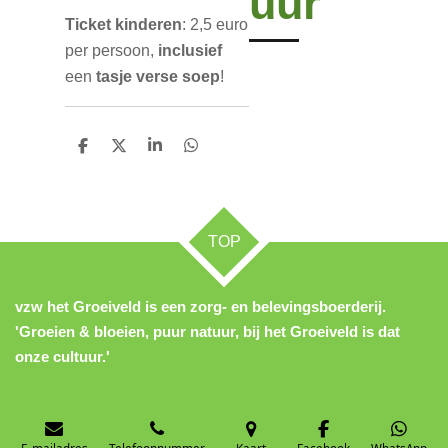
uur
Ticket kinderen
: 2,5 euro
per persoon,
inclusief
een
tasje verse soep
!
D
D
S
D
e
e
h
e
l
e
a
l
e
l
r
e
n
e
n
TOP
vzw het Groeiveld is een zorg- en belevingsboerderij.
'Groeien & bloeien, puur natuur, bij het Groeiveld is dat
onze cultuur.'
E-mailadres
Telefoonnummer
Kaart
Facebook
WhatsApp