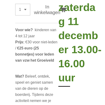
zaterda
In
winkelwagen
g 11
Voor wie?
kinderen van
decemb
4 tot 12 jaar
Prijs:
€30 voor niet-leden
er 13.00-
/
€25 euro (25
bonnetjes) voor leden
16.00
van vzw het Groeiveld
uur
Wat?
Beleef, ontdek,
speel en geniet samen
van de dieren op de
boerderij. Tijdens deze
activiteit nemen we je