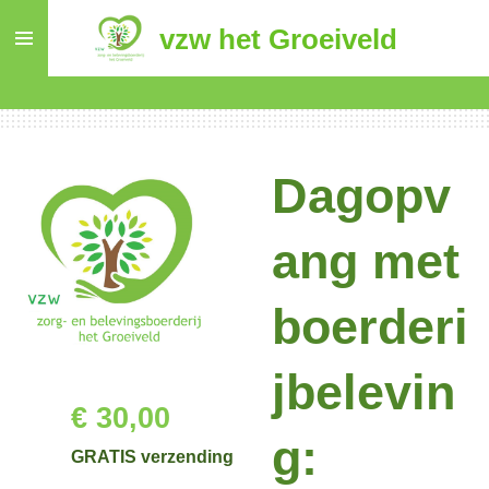
Ga
vzw het Groeiveld
direct
naar
de
hoofdinhoud
Dagopv
ang met
boerderi
jbelevin
€ 30,00
g:
GRATIS verzending