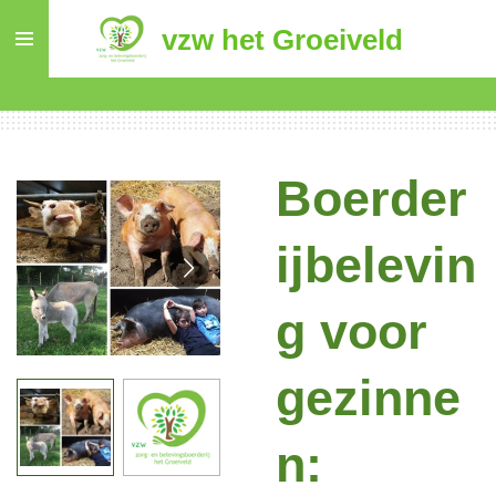
Ga
vzw het Groeiveld
direct
naar
de
hoofdinhoud
Boerder
ijbelevin
g voor
gezinne
n: