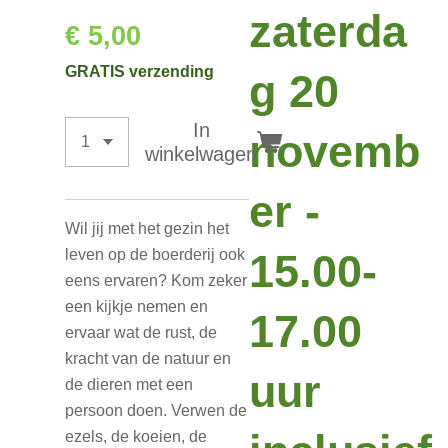
zaterda
€ 5,00
GRATIS verzending
g 20
In
novemb
winkelwagen
er -
Wil jij met het gezin het
leven op de boerderij ook
15.00-
eens ervaren? Kom zeker
een kijkje nemen en
17.00
ervaar wat de rust, de
kracht van de natuur en
uur
de dieren met een
persoon doen. Verwen de
ezels, de koeien, de