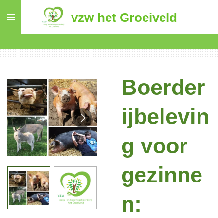
Ga
vzw het Groeiveld
direct
naar
de
hoofdinhoud
Boerder
ijbelevin
g voor
gezinne
n: