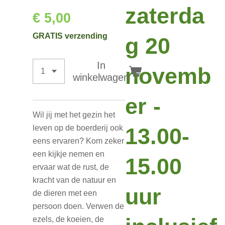
zaterda
€ 5,00
GRATIS verzending
g 20
In
novemb
winkelwagen
er -
Wil jij met het gezin het
leven op de boerderij ook
13.00-
eens ervaren? Kom zeker
een kijkje nemen en
15.00
ervaar wat de rust, de
kracht van de natuur en
uur
de dieren met een
persoon doen. Verwen de
ezels, de koeien, de