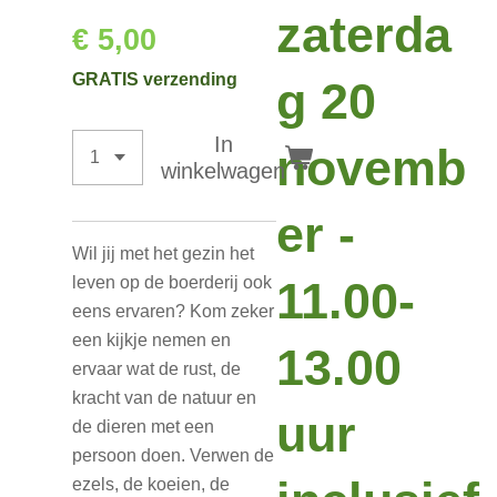
zaterda
€ 5,00
GRATIS verzending
g 20
In
novemb
winkelwagen
er -
Wil jij met het gezin het
leven op de boerderij ook
11.00-
eens ervaren? Kom zeker
een kijkje nemen en
13.00
ervaar wat de rust, de
kracht van de natuur en
uur
de dieren met een
persoon doen. Verwen de
ezels, de koeien, de