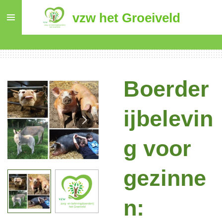
Ga
vzw het Groeiveld
direct
naar
de
hoofdinhoud
Boerder
ijbelevin
g voor
gezinne
n: