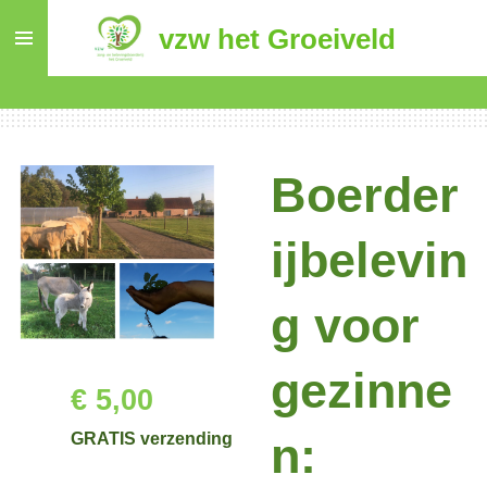
Ga
vzw het Groeiveld
direct
naar
de
hoofdinhoud
Boerder
ijbelevin
g voor
gezinne
€ 5,00
n:
GRATIS verzending