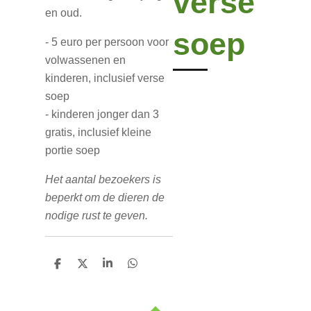
verse
en oud.
soep
- 5 euro per persoon voor
volwassenen en
kinderen, inclusief verse
soep
- kinderen jonger dan 3
gratis, inclusief kleine
portie soep
Het aantal bezoekers is
beperkt om de dieren de
nodige rust te geven.
D
D
S
D
e
e
h
e
l
e
a
l
e
l
r
e