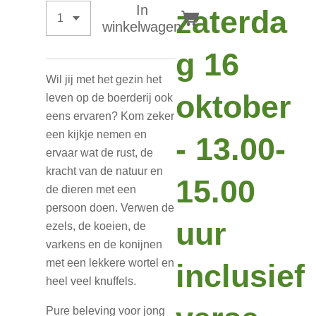
In
zaterda
winkelwagen
g 16
Wil jij met het gezin het
oktober
leven op de boerderij ook
eens ervaren? Kom zeker
een kijkje nemen en
- 13.00-
ervaar wat de rust, de
kracht van de natuur en
15.00
de dieren met een
persoon doen. Verwen de
uur
ezels, de koeien, de
varkens en de konijnen
met een lekkere wortel en
inclusief
heel veel knuffels.
Pure beleving voor jong