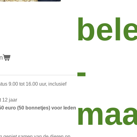
bel
-
n
s 9.00 tot 16.00 uur, inclusief
maa
 12 jaar
50 euro (50 bonnetjes) voor leden
en geniet samen van de dieren op