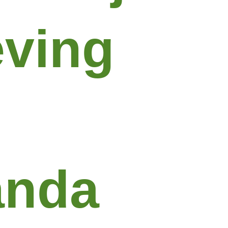
eving
nda