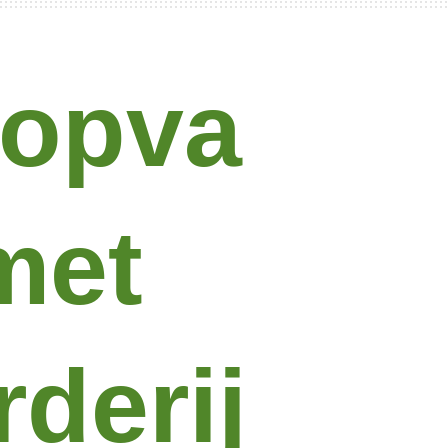
opva
met
derij