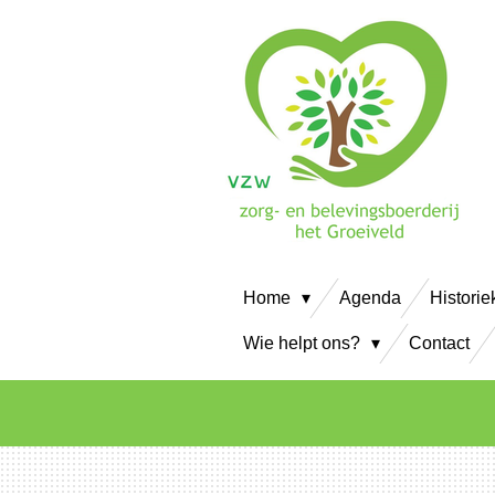
Ga
direct
naar
de
hoofdinhoud
Home
Agenda
Historie
Wie helpt ons?
Contact