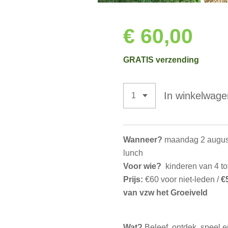
€ 60,00
GRATIS verzending
In winkelwage
Wanneer?
maandag 2 augustu
lunch
Voor wie?
kinderen van 4 tot
Prijs:
€60 voor niet-leden /
€
van vzw het Groeiveld
Wat?
Beleef, ontdek, speel 