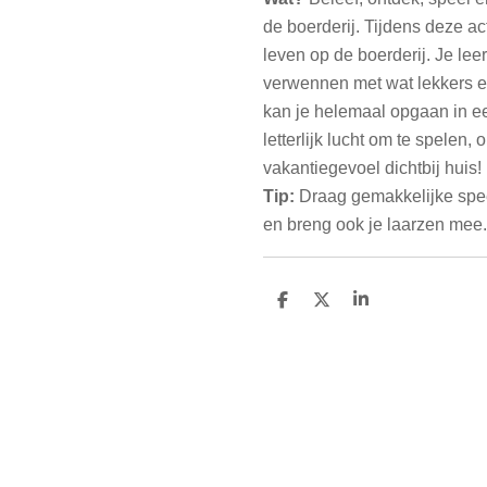
de boerderij. Tijdens deze ac
leven op de boerderij. Je lee
verwennen met wat lekkers en
kan je helemaal opgaan in ee
letterlijk lucht om te spelen,
vakantiegevoel dichtbij huis!
Tip:
Draag gemakkelijke spee
en breng ook je laarzen mee.
D
D
S
e
e
h
l
e
a
e
l
r
n
e