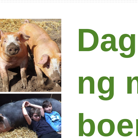
Dag
ng 
boer