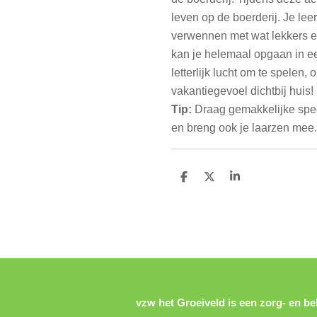
leven op de boerderij. Je lee
verwennen met wat lekkers en
kan je helemaal opgaan in ee
letterlijk lucht om te spelen,
vakantiegevoel dichtbij huis!
Tip:
Draag gemakkelijke spee
en breng ook je laarzen mee.
D
D
S
e
e
h
l
e
a
e
l
r
n
e
vzw het Groeiveld is een zorg- en bel