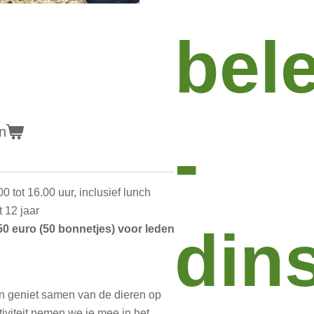
bel
-
n
00 tot 16.00 uur, inclusief lunch
 12 jaar
din
50 euro (50 bonnetjes) voor leden
en geniet samen van de dieren op
tiviteit nemen we je mee in het