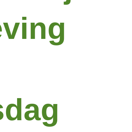
eving
sdag