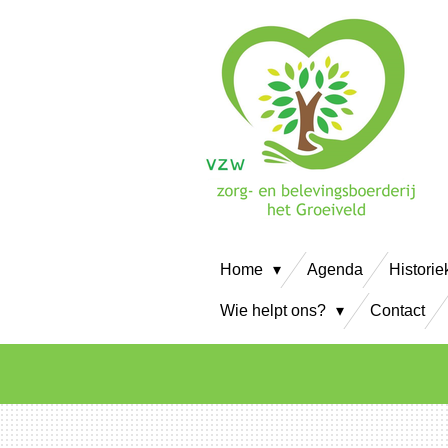
Ga
direct
naar
de
hoofdinhoud
Home
Agenda
Historie
Wie helpt ons?
Contact