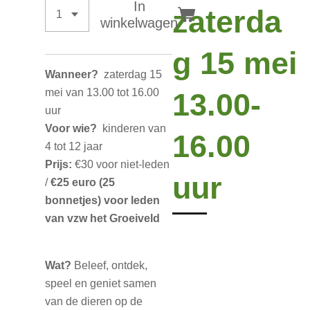
In
zaterda
winkelwagen
g 15 mei
Wanneer?
zaterdag 15
mei van 13.00 tot 16.00
13.00-
uur
Voor wie?
kinderen van
16.00
4 tot 12 jaar
Prijs:
€30 voor niet-leden
uur
/
€25 euro (25
bonnetjes) voor leden
van vzw het Groeiveld
Wat?
Beleef, ontdek,
speel en geniet samen
van de dieren op de