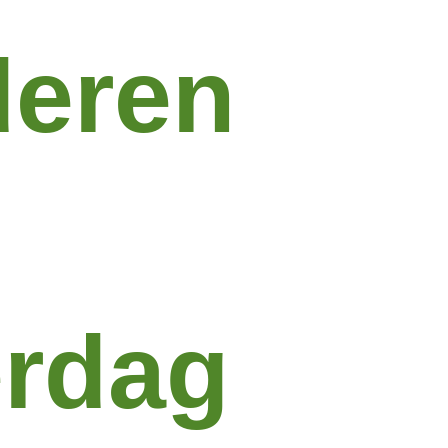
deren
erdag