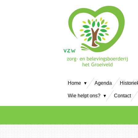
Ga
direct
naar
de
hoofdinhoud
Home
Agenda
Historie
Wie helpt ons?
Contact