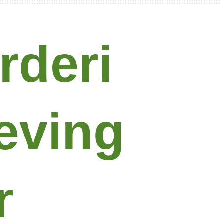
rderi
leving
r