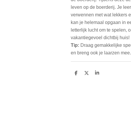
leven op de boerderij. Je lee
verwennen met wat lekkers en
kan je helemaal opgaan in ee
letterlijk lucht om te spelen,
vakantiegevoel dichtbij huis!
Tip:
Draag gemakkelijke spee
en breng ook je laarzen mee.
D
D
S
e
e
h
l
e
a
e
l
r
n
e