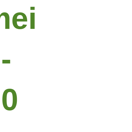
mei
-
00