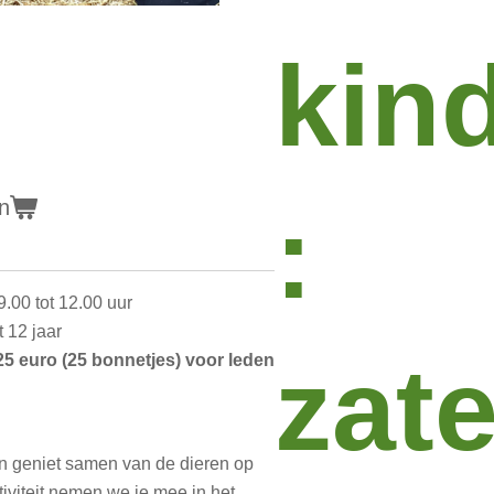
kin
:
n
.00 tot 12.00 uur
 12 jaar
zat
25 euro (25 bonnetjes) voor leden
en geniet samen van de dieren op
tiviteit nemen we je mee in het