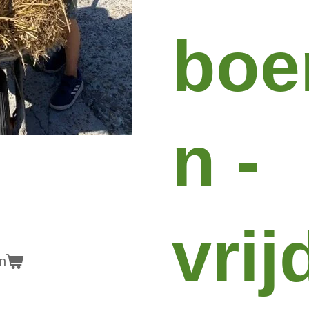
boe
n -
vrij
n