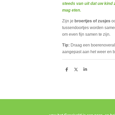
steeds van uit dat uw kind z
mag eten.
Zijn je
broertjes of zusjes
o
tussendoortjes worden sam
om even fijn samen te zijn.
Tip:
Draag een boerenoverall
aangepast aan het weer en b
D
D
S
e
e
h
l
e
a
e
l
r
n
e