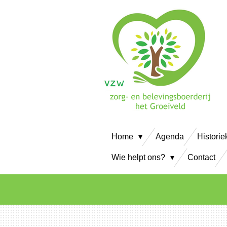
Ga
direct
naar
de
hoofdinhoud
Home
Agenda
Historie
Wie helpt ons?
Contact