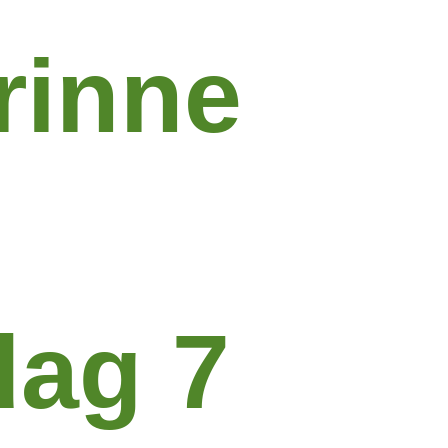
rinne
dag 7