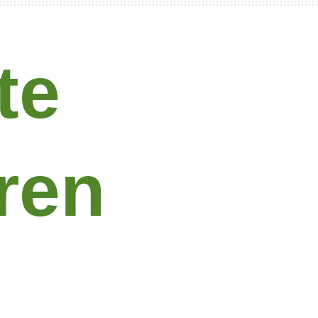
te
ren