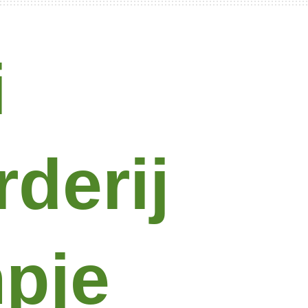
i
derij
pje