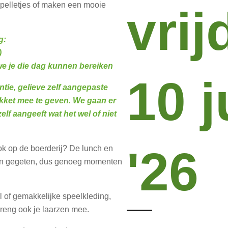
spelletjes of maken een mooie
vrij
g:
)
e je die dag kunnen bereiken
10 j
antie, gelieve zelf aangepaste
kket mee te geven. We gaan er
elf aangeeft wat het wel of niet
'26
ok op de boerderij? De lunch en
en gegeten, dus genoeg momenten
 of gemakkelijke speelkleding,
reng ook je laarzen mee.