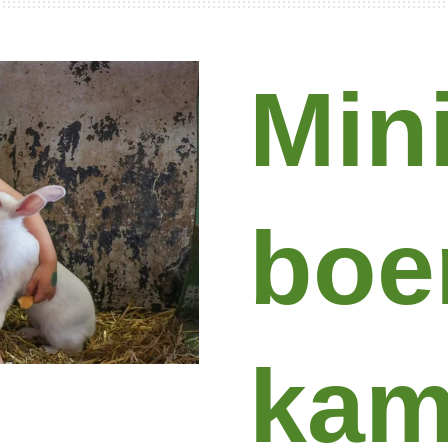
Min
boer
kam