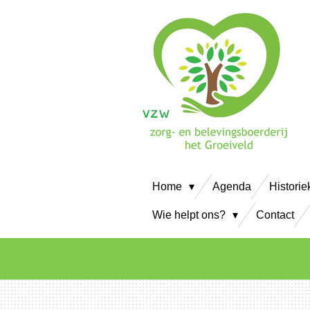
Ga
direct
naar
de
hoofdinhoud
Home
Agenda
Historie
Wie helpt ons?
Contact