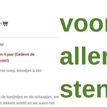
voo
n
alle
uur
m 4 jaar (Gelieve de
ren!)
erse soep, broodjes & bio-
sten
 de konijntjes en de schaapjes, we
 lekkere wortel en we aaien het