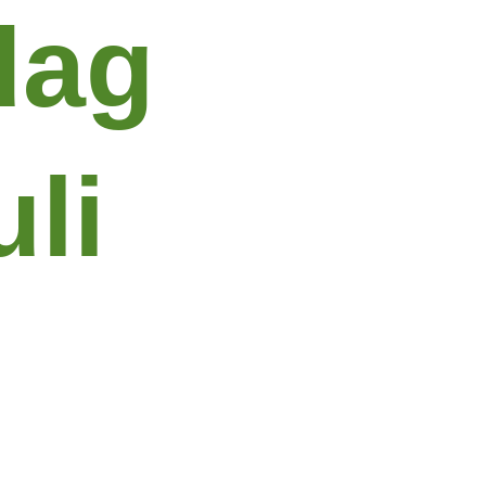
dag
uli