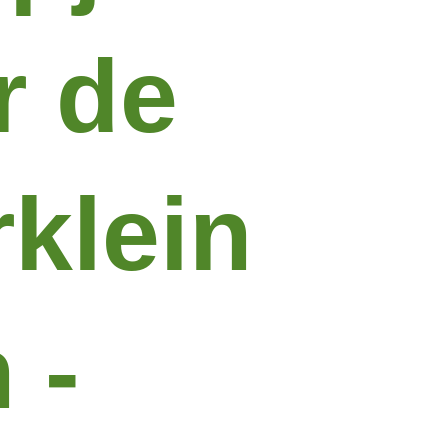
r de
rklein
 -