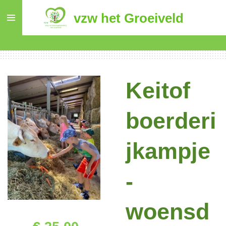
Ga
vzw het Groeiveld
direct
naar
de
hoofdinhoud
Keitof
boerderi
jkampje
-
woensd