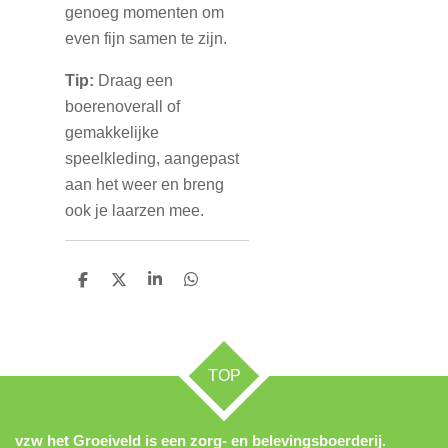
genoeg momenten om
even fijn samen te zijn.
Tip:
Draag een
boerenoverall of
gemakkelijke
speelkleding, aangepast
aan het weer en breng
ook je laarzen mee.
D
D
S
D
e
e
h
e
l
e
a
l
e
l
r
e
n
e
n
TOP
vzw het Groeiveld is een zorg- en belevingsboerderij.