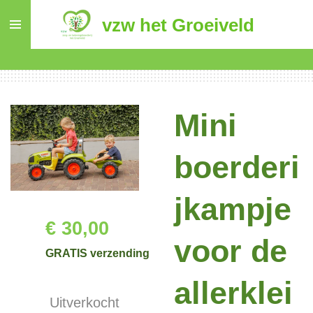
Ga
vzw het Groeiveld
direct
naar
de
hoofdinhoud
Mini
boerderi
jkampje
€ 30,00
voor de
GRATIS verzending
allerklei
Uitverkocht