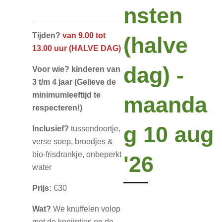
nsten
Tijden?
van 9.00 tot
(halve
13.00 uur (HALVE DAG)
dag) -
Voor wie?
kinderen van
3 t/m 4 jaar (Gelieve de
minimumleeftijd te
maanda
respecteren!)
g 10 aug
Inclusief?
tussendoortje,
verse soep, broodjes &
bio-frisdrankje, onbeperkt
'26
water
Prijs:
€30
Wat?
We knuffelen volop
met de konijntjes en de