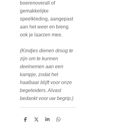
boerenoverall of
gemakkelijke
speelkleding, aangepast
aan het weer en breng
ook je laarzen mee.
(Kindjes dienen droog te
zijn om te kunnen
deelnemen aan een
kampje, zodat het
haalbaar blijft voor onze
begeleiders. Alvast
bedankt voor uw begrip.)
D
D
S
D
e
e
h
e
l
e
a
l
e
l
r
e