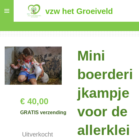
Ga
vzw het Groeiveld
direct
naar
de
hoofdinhoud
Mini
boerderi
jkampje
€ 40,00
voor de
GRATIS verzending
allerklei
Uitverkocht