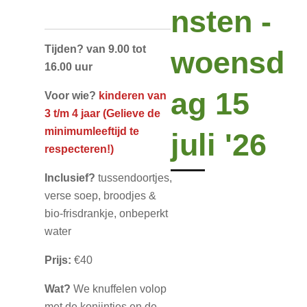
nsten -
Tijden? van 9.00 tot
woensd
16.00 uur
ag 15
Voor wie?
kinderen van
3 t/m 4 jaar (Gelieve de
minimumleeftijd te
juli '26
respecteren!)
Inclusief?
tussendoortjes,
verse soep, broodjes &
bio-frisdrankje, onbeperkt
water
Prijs:
€40
Wat?
We knuffelen volop
met de konijntjes en de