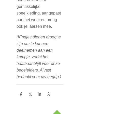
gemakkelijke
speelkleding, aangepast
aan het weer en breng
ook je laarzen mee.
(Kindjes dienen droog te
zijn om te kunnen
deelnemen aan een
kampje, zodat het
haalbaar blijft voor onze
begeleiders. Alvast
bedankt voor uw begrip.)
D
D
S
D
e
e
h
e
l
e
a
l
e
l
r
e
n
e
n