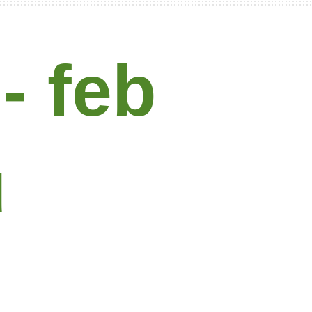
- feb
u