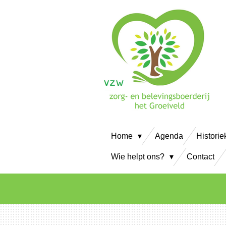
Ga
direct
naar
de
hoofdinhoud
Home
Agenda
Historie
Wie helpt ons?
Contact