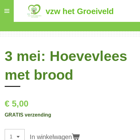
Ga
vzw het Groeiveld
direct
naar
de
hoofdinhoud
3 mei: Hoevevlees
met brood
€ 5,00
GRATIS verzending
In winkelwagen