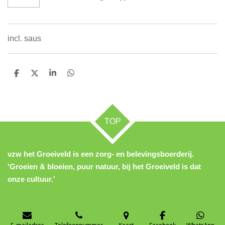
incl. saus
D
D
S
D
e
e
h
e
l
e
a
l
e
l
r
e
n
e
n
TOP
vzw het Groeiveld is een zorg- en belevingsboerderij.
'Groeien & bloeien, puur natuur, bij het Groeiveld is dat
onze cultuur.'
E-mailadres
Telefoonnummer
Kaart
Facebook
WhatsApp