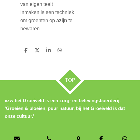
van eigen teelt
Inmaken is een techniek
om groenten op
azijn
te
bewaren.
D
D
S
D
e
e
h
e
l
e
a
l
e
l
r
e
n
e
n
TOP
vzw het Groeiveld is een zorg- en belevingsboerderij.
'Groeien & bloeien, puur natuur, bij het Groeiveld is dat
onze cultuur.'