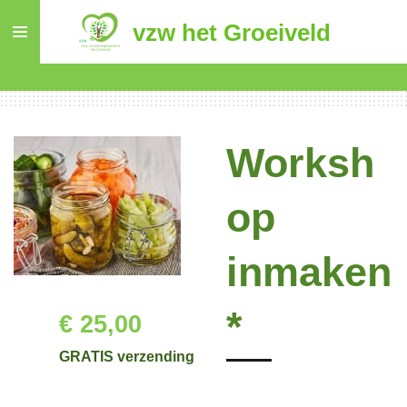
Ga
vzw het Groeiveld
direct
naar
de
hoofdinhoud
Worksh
op
inmaken
*
€ 25,00
GRATIS verzending