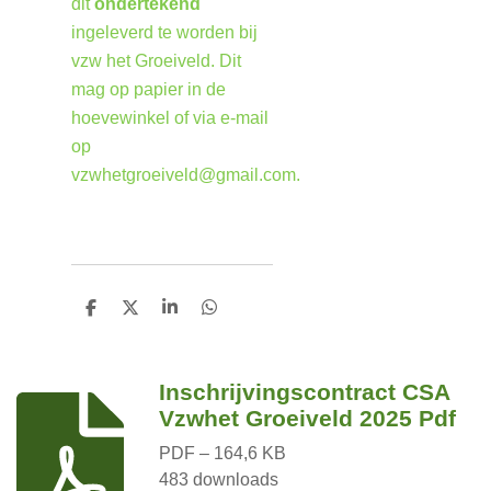
dit
ondertekend
ingeleverd te worden bij
vzw het Groeiveld. Dit
mag op papier in de
hoevewinkel of via e-mail
op
vzwhetgroeiveld@gmail.com.
D
D
S
D
e
e
h
e
l
e
a
l
e
l
r
e
n
e
n
Inschrijvingscontract CSA
Vzwhet Groeiveld 2025 Pdf
PDF – 164,6 KB
483 downloads