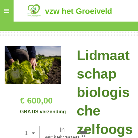
Ga
vzw het Groeiveld
direct
naar
de
hoofdinhoud
Lidmaat
schap
biologis
€ 600,00
che
GRATIS verzending
zelfoogs
In
winkelwagen