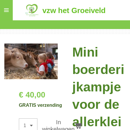
Ga
vzw het Groeiveld
direct
naar
de
hoofdinhoud
Mini
boerderi
jkampje
€ 40,00
voor de
GRATIS verzending
allerklei
In
winkelwagen