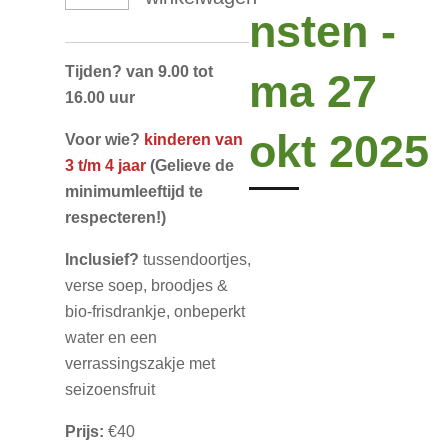
nsten -
Tijden? van 9.00 tot
ma 27
16.00 uur
okt 2025
Voor wie?
kinderen van
3 t/m 4 jaar
(Gelieve de
minimumleeftijd te
respecteren!)
Inclusief?
tussendoortjes,
verse soep, broodjes &
bio-frisdrankje, onbeperkt
water en een
verrassingszakje met
seizoensfruit
Prijs:
€40