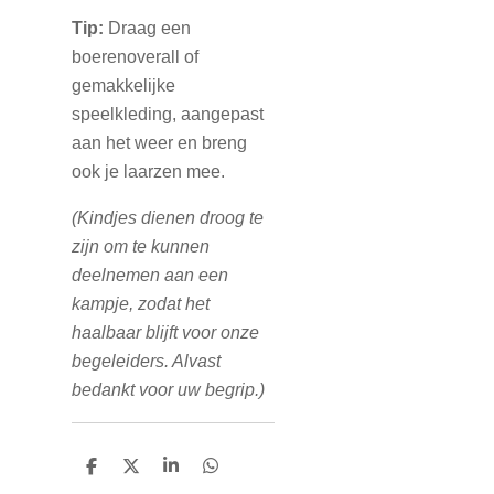
Tip:
Draag een
boerenoverall of
gemakkelijke
speelkleding, aangepast
aan het weer en breng
ook je laarzen mee.
(Kindjes dienen droog te
zijn om te kunnen
deelnemen aan een
kampje, zodat het
haalbaar blijft voor onze
begeleiders. Alvast
bedankt voor uw begrip.)
D
D
S
D
e
e
h
e