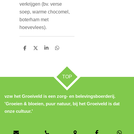
verkrijgen (bv. verse
soep, warme chocomel,
boterham met
hoevevlees).
D
D
S
D
e
e
h
e
l
e
a
l
e
l
r
e
n
e
n
TOP
vzw het Groeiveld is een zorg- en belevingsboerderij.
'Groeien & bloeien, puur natuur, bij het Groeiveld is dat
onze cultuur.'