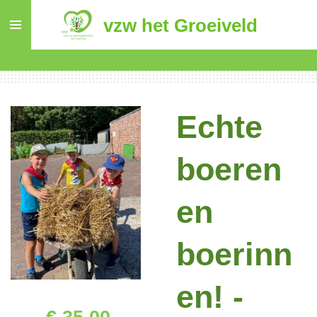
Ga
vzw het Groeiveld
direct
naar
de
hoofdinhoud
Echte
boeren
en
boerinn
en! -