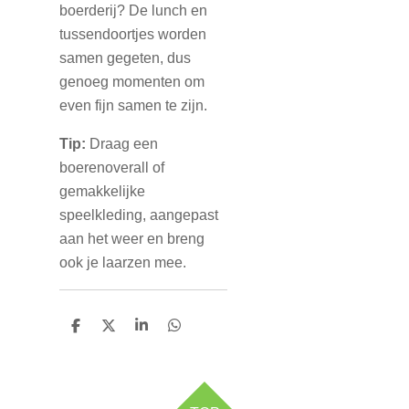
boerderij? De lunch en
tussendoortjes worden
samen gegeten, dus
genoeg momenten om
even fijn samen te zijn.
Tip:
Draag een
boerenoverall of
gemakkelijke
speelkleding, aangepast
aan het weer en breng
ook je laarzen mee.
D
D
S
D
e
e
h
e
l
e
a
l
e
l
r
e
n
e
n