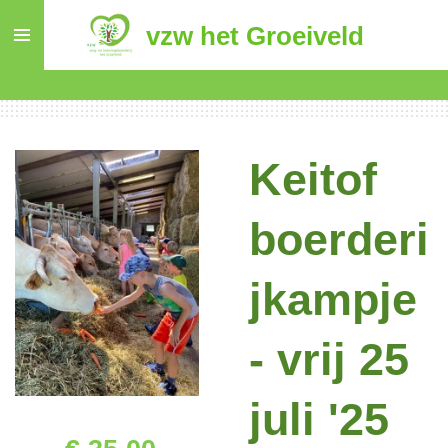
Ga
vzw het Groeiveld
direct
naar
de
hoofdinhoud
Keitof
boerderi
jkampje
- vrij 25
juli '25