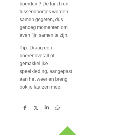
boerderij? De lunch en
tussendoortjes worden
samen gegeten, dus
genoeg momenten om
even fijn samen te zijn.
Tip:
Draag een
boerenoverall of
gemakkelijke
speelkleding, aangepast
aan het weer en breng
ook je laarzen mee.
D
D
S
D
e
e
h
e
l
e
a
l
e
l
r
e
n
e
n