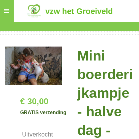
Ga
vzw het Groeiveld
direct
naar
de
hoofdinhoud
Mini
boerderi
jkampje
€ 30,00
- halve
GRATIS verzending
dag -
Uitverkocht