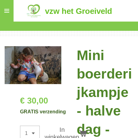
Ga
vzw het Groeiveld
direct
naar
de
hoofdinhoud
Mini
boerderi
jkampje
€ 30,00
- halve
GRATIS verzending
dag -
In
winkelwagen