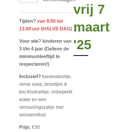
vrij 7
Tijden?
van 9.00 tot
maart
13.00 uur (HALVE DAG)
'25
Voor wie?
kinderen van
3 t/m 4 jaar
(Gelieve de
minimumleeftijd te
respecteren!)
Inclusief?
tussendoortje,
verse soep, broodjes &
bio-frisdrankje, onbeperkt
water en een
verrassingszakje met
seizoensfruit
Prijs:
€30