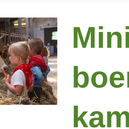
Min
boer
kam