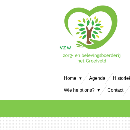
Ga
direct
naar
de
hoofdinhoud
Home
Agenda
Historie
Wie helpt ons?
Contact