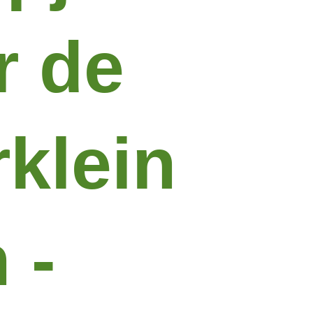
r de
rklein
 -