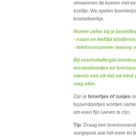
verwennen de koeien met een
ezeltje. We spelen boerderij
knutselwerkje.
Noteer zeker bij je bestellin
- naam en leeftijd kind(eren
- telefoonnummer waarop w
Bij voedselallergie/-intoler
tussendoortjes en lunchpa
steeds van uit dat uw kind z
mag eten.
Zijn je
broertjes of zusjes
o
tussendoortjes worden sam
om even fijn samen te zijn.
Tip:
Draag een boerenoverall
aangepast aan het weer en b