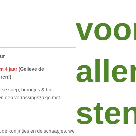
voo
alle
uur
m 4 jaar
(Gelieve de
ren!)
erse soep, broodjes & bio-
 en een verrassingszakje met
sten
 de konijntjes en de schaapjes, we