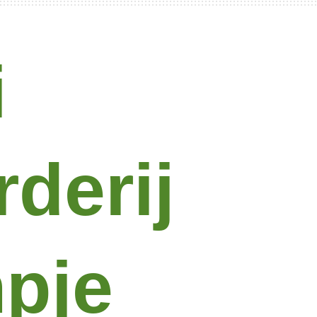
i
derij
pje