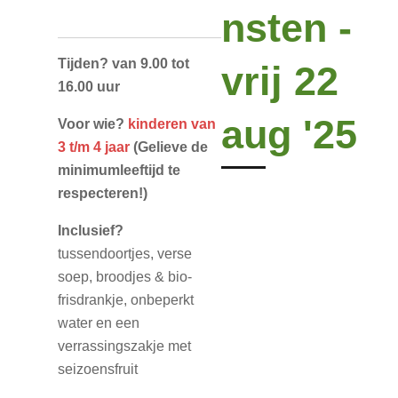
nsten -
Tijden? van 9.00 tot
vrij 22
16.00 uur
aug '25
Voor wie?
kinderen van
3 t/m 4 jaar
(Gelieve de
minimumleeftijd te
respecteren!)
Inclusief?
tussendoortjes, verse
soep, broodjes & bio-
frisdrankje, onbeperkt
water en een
verrassingszakje met
seizoensfruit