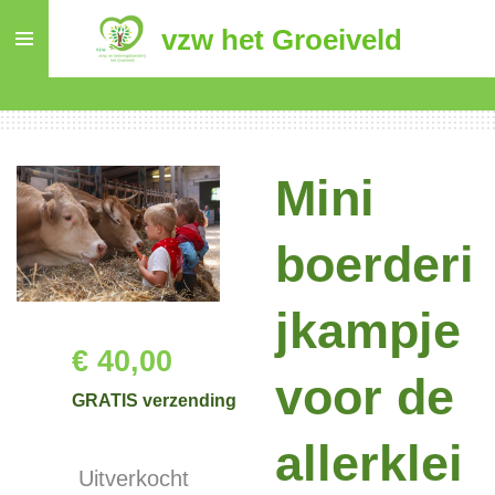
Ga
vzw het Groeiveld
direct
naar
de
hoofdinhoud
Mini
boerderi
jkampje
€ 40,00
voor de
GRATIS verzending
allerklei
Uitverkocht