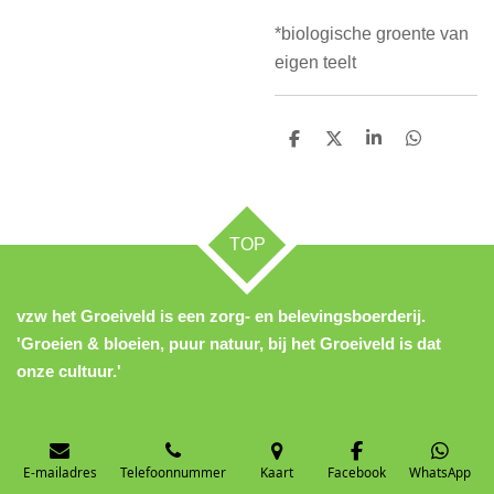
*biologische groente van
eigen teelt
D
D
S
D
e
e
h
e
l
e
a
l
e
l
r
e
n
e
n
TOP
vzw het Groeiveld is een zorg- en belevingsboerderij.
'Groeien & bloeien, puur natuur, bij het Groeiveld is dat
onze cultuur.'
E-mailadres
Telefoonnummer
Kaart
Facebook
WhatsApp