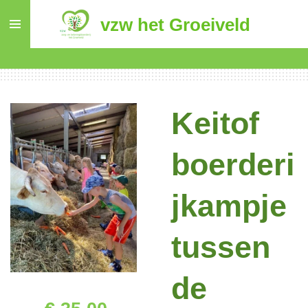
Ga
vzw het Groeiveld
direct
naar
de
hoofdinhoud
Keitof
boerderi
jkampje
tussen
de