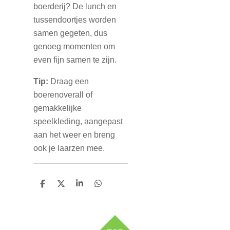
boerderij? De lunch en
tussendoortjes worden
samen gegeten, dus
genoeg momenten om
even fijn samen te zijn.
Tip:
Draag een
boerenoverall of
gemakkelijke
speelkleding, aangepast
aan het weer en breng
ook je laarzen mee.
D
D
S
D
e
e
h
e
l
e
a
l
e
l
r
e
n
e
n