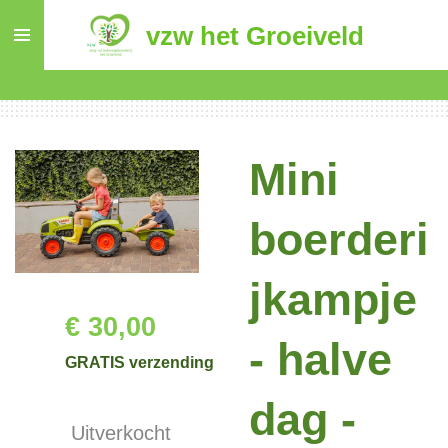
Ga
vzw het Groeiveld
direct
naar
de
hoofdinhoud
Mini
boerderi
jkampje
€ 30,00
- halve
GRATIS verzending
dag -
Uitverkocht