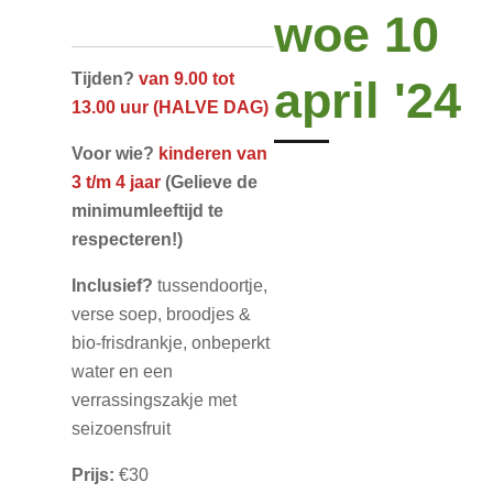
woe 10
Tijden?
van 9.00 tot
april '24
13.00 uur (HALVE DAG)
Voor wie?
kinderen van
3 t/m 4 jaar
(Gelieve de
minimumleeftijd te
respecteren!)
Inclusief?
tussendoortje,
verse soep, broodjes &
bio-frisdrankje, onbeperkt
water en een
verrassingszakje met
seizoensfruit
Prijs:
€30