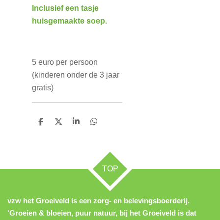
Inclusief een tasje
huisgemaakte soep.
5 euro per persoon
(kinderen onder de 3 jaar
gratis)
D
D
S
D
e
e
h
e
l
e
a
l
e
l
r
e
n
e
n
TOP
vzw het Groeiveld is een zorg- en belevingsboerderij.
'Groeien & bloeien, puur natuur, bij het Groeiveld is dat