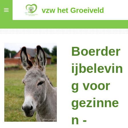
Ga
vzw het Groeiveld
direct
naar
de
hoofdinhoud
Boerder
ijbelevin
g voor
gezinne
n -