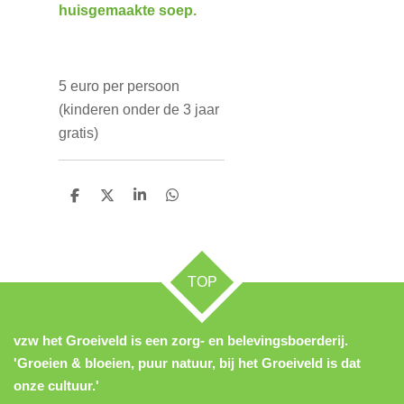
huisgemaakte soep.
5 euro per persoon
(kinderen onder de 3 jaar
gratis)
D
D
S
D
e
e
h
e
l
e
a
l
e
l
r
e
n
e
n
TOP
vzw het Groeiveld is een zorg- en belevingsboerderij.
'Groeien & bloeien, puur natuur, bij het Groeiveld is dat
onze cultuur.'