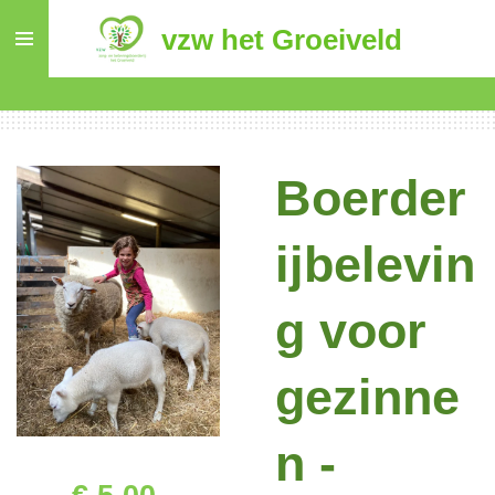
Ga
vzw het Groeiveld
direct
naar
de
hoofdinhoud
Boerder
ijbelevin
g voor
gezinne
n -