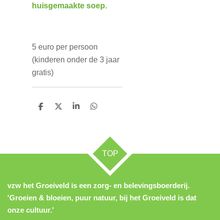
huisgemaakte soep.
5 euro per persoon
(kinderen onder de 3 jaar
gratis)
D
D
S
D
e
e
h
e
l
e
a
l
e
l
r
e
n
e
n
TOP
vzw het Groeiveld is een zorg- en belevingsboerderij.
'Groeien & bloeien, puur natuur, bij het Groeiveld is dat
onze cultuur.'