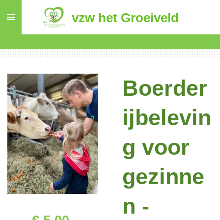
Ga
vzw het Groeiveld
direct
naar
de
hoofdinhoud
Boerder
ijbelevin
g voor
gezinne
n -