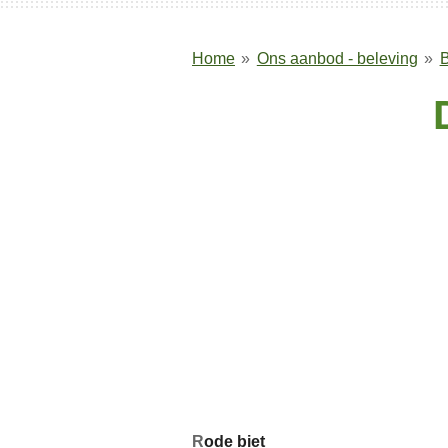
Home
»
Ons aanbod - beleving
»
B
R
ode biet