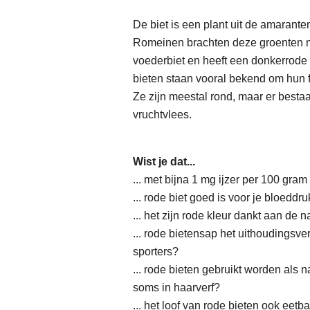
De biet is een plant uit de amarant
Romeinen brachten deze groenten naa
voederbiet en heeft een donkerrode 
bieten staan vooral bekend om hun f
Ze zijn meestal rond, maar er besta
vruchtvlees.
Wist je dat...
... met bijna 1 mg ijzer per 100 gra
... rode biet goed is voor je bloeddr
... het zijn rode kleur dankt aan de n
... rode bietensap het uithoudings
sporters?
... rode bieten gebruikt worden als n
soms in haarverf?
... het loof van rode bieten ook eet