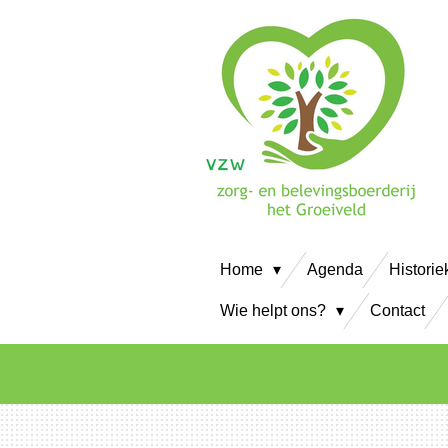
Ga
direct
naar
de
hoofdinhoud
Home
Agenda
Historie
Wie helpt ons?
Contact