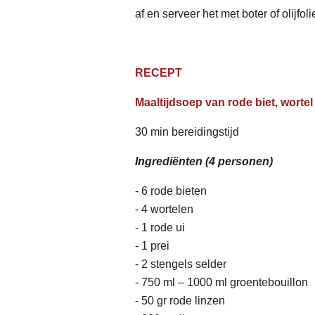
af en serveer het met boter of olijfoli
RECEPT
Maaltijdsoep van rode biet, wortel
30 min bereidingstijd
Ingrediënten (4 personen)
- 6 rode bieten
- 4 wortelen
- 1 rode ui
- 1 prei
- 2 stengels selder
- 750 ml – 1000 ml groentebouillon
- 50 gr rode linzen