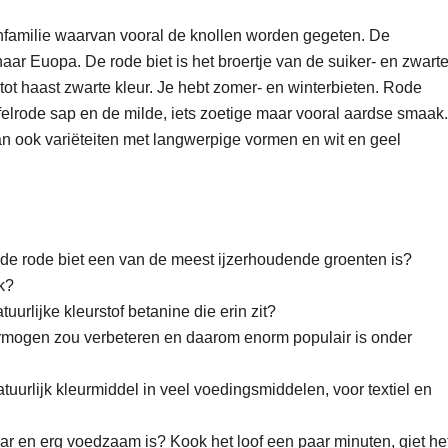
enfamilie waarvan vooral de knollen worden gegeten. De
r Euopa. De rode biet is het broertje van de suiker- en zwart
tot haast zwarte kleur. Je hebt zomer- en winterbieten. Rode
elrode sap en de milde, iets zoetige maar vooral aardse smaak.
an ook variëteiten met langwerpige vormen en wit en geel
m de rode biet een van de meest ijzerhoudende groenten is?
uk?
atuurlijke kleurstof betanine die erin zit?
vermogen zou verbeteren en daarom enorm populair is onder
atuurlijk kleurmiddel in veel voedingsmiddelen, voor textiel en
baar en erg voedzaam is? Kook het loof een paar minuten, giet he