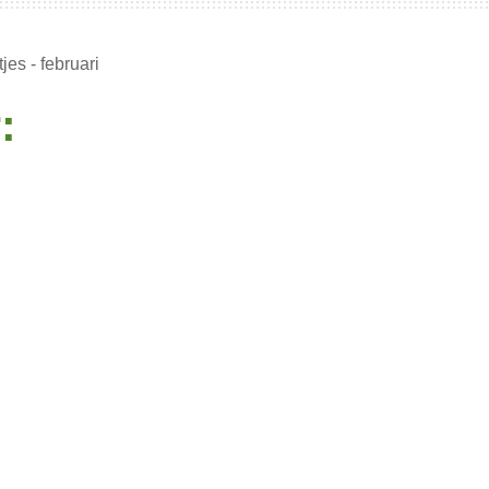
es - februari
: